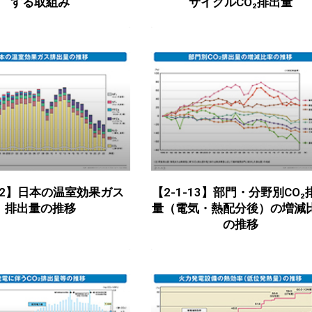
する取組み
サイクルCO₂排出量
-12】日本の温室効果ガス
【2-1-13】部門・分野別CO₂
排出量の推移
量（電気・熱配分後）の増減
の推移