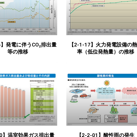
16】発電に伴うCO₂排出量
【2-1-17】火力発電設備の
等の推移
率（低位発熱量）の推移
-20】温室効果ガス排出量
【2-2-01】酸性雨の発生