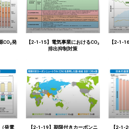
源CO₂発
【2-1-15】電気事業におけるCO₂
【2-1-
排出抑制対策
数（発電
【2-1-19】期限付きカーボンニ
【2-1