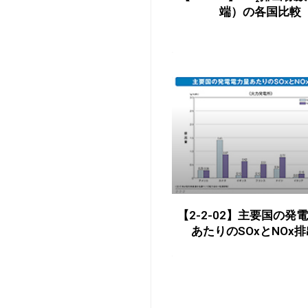
端）の各国比較
【2-2-02】主要国の発
あたりのSOxとNOx