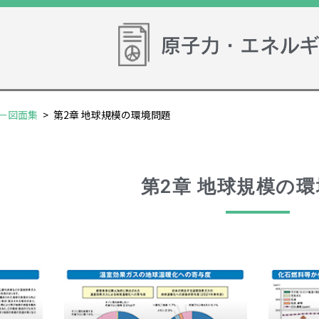
ー図面集
>
第2章 地球規模の環境問題
第2章 地球規模の