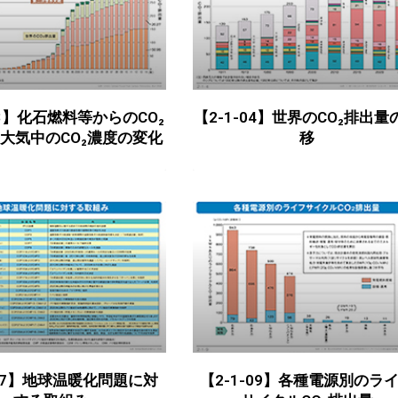
03】化石燃料等からのCO₂
【2-1-04】世界のCO₂排出量
大気中のCO₂濃度の変化
移
-07】地球温暖化問題に対
【2-1-09】各種電源別のラ