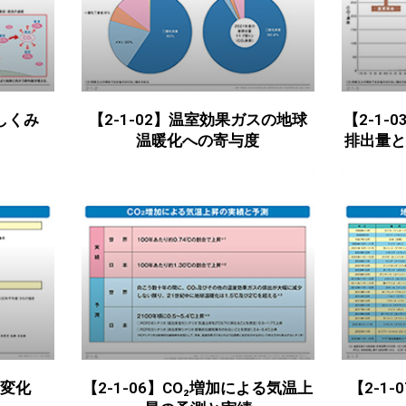
のしくみ
【2-1-02】温室効果ガスの地球
【2-1-
温暖化への寄与度
排出量と
の変化
【2-1-06】CO₂増加による気温上
【2-1