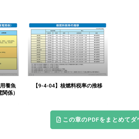
利用養魚
【9-4-04】核燃料税率の推移
電関係）
この章のPDFをまとめてダ