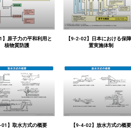
-01】原子力の平和利用と
【9-2-02】日本における保
核物質防護
置実施体制
4-01】取水方式の概要
【9-4-02】放水方式の概