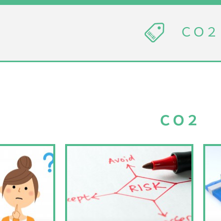
ＣＯ２
ＣＯ２