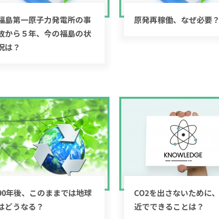
福島第一原子力発電所の事
原発再稼働、なぜ必要
故から５年、今の福島の状
況は？
90年後、このままでは地球
CO2を出さないために
はどうなる？
近でできることは？