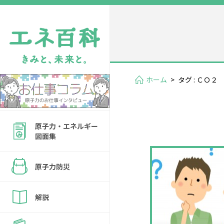
ホーム
>
タグ : ＣＯ２
原子力・エネルギー
図面集
原子力防災
解説