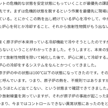
ントの危機的な状態を安定状態にもっていくことが最優先の課
先です。まずは危機的状態を脱するという作業を最優先に現場
ている。とにかくこの熱を出し続けている炉心を冷やして、中
た炉心を何とか冷却すること、それから放射性物質がもう出な
まく原子炉が本来持っている冷却機能で冷やそうとしたのです
らないということがわかってきました。そうしますと、本来の
けて放射性物質を除いて純化した後で、炉心に戻して冷却する
炉心の冷却をするシステムをなんとかつくってきました。
原子炉の中の状態は100℃以下の状態になってきたのです。その
と呼んでいます。つまり、原子炉の熱を、不規則ではあります
もうほとんど出てこない、という状態まで確認できてきました
や放射線量を測っていますが、それが原子炉の事故が起こった
つまり、今まではコントロールできない異常状態にあったのを