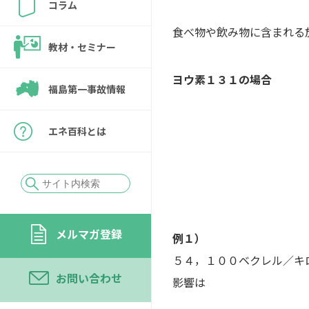
コラム
食べ物や飲み物に含まれる
教材・セミナー
ヨウ素１３１の場合
福島第一事故情報
エネ百科とは
メルマガ登録
例１）
５４，１００ベクレル／キ
お問い合わせ
影響は