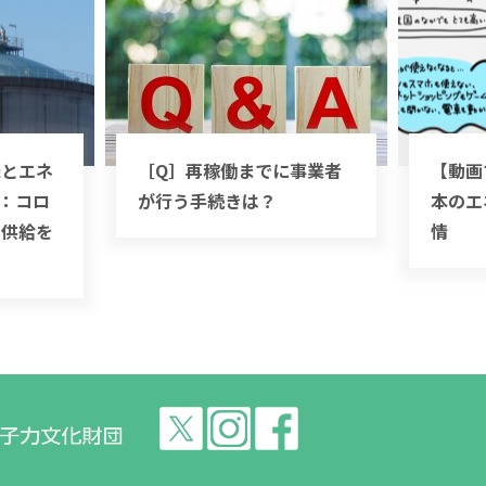
機とエネ
［Q］再稼働までに事業者
【動画
話：コロ
が行う手続きは？
本のエ
ー供給を
情