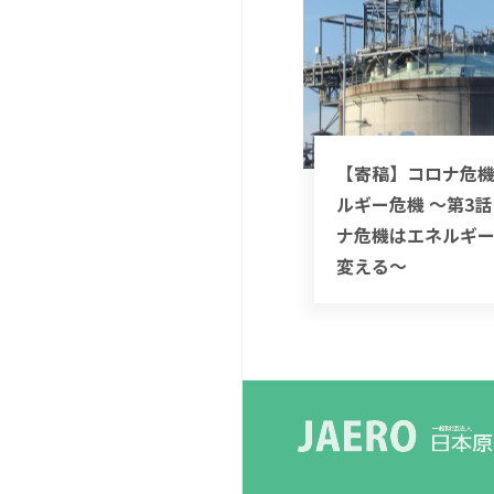
【寄稿】コロナ危
ルギー危機 ～第3
ナ危機はエネルギ
変える～