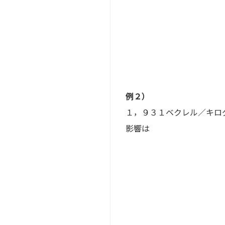
例２）
１，９３１ベクレル／キロ
影響は