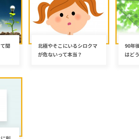
って聞
北極やそこにいるシロクマ
90年
が危ないって本当？
はど
量に利