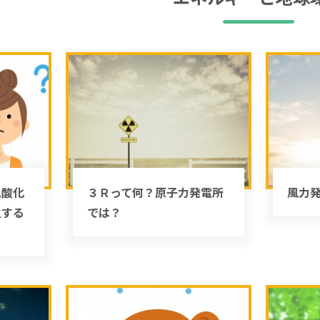
二酸化
３Ｒって何？原子力発電所
風力
生する
では？