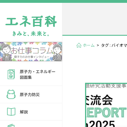
ホーム
>
タグ : バイオ
原子力・エネルギー
図面集
原子力防災
解説