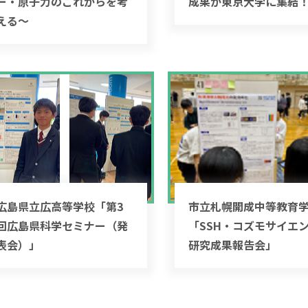
ー・原子力のこれからを考
成果が東京大学に集結
える～
広島県立広高等学校「第3
市立札幌開成中等教育
回広島県科学セミナー（発
「SSH・コズモサイエ
表会）」
研究成果報告会」