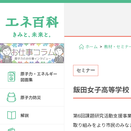
ホーム
>
教材・セミナ
セミナー
原子力・エネルギー
図面集
飯田女子高等学校
原子力防災
第6回課題研究活動支援事業の支
解説
取り組みをより市民のみな