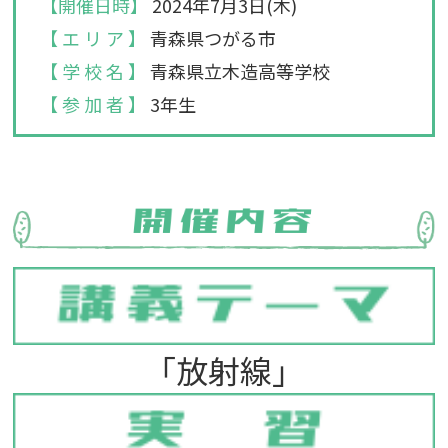
【開催日時】
2024年7月3日(木)
【 エ リ ア 】
青森県つがる市
【 学 校 名 】
青森県立木造高等学校
【 参 加 者 】
3年生
「放射線」