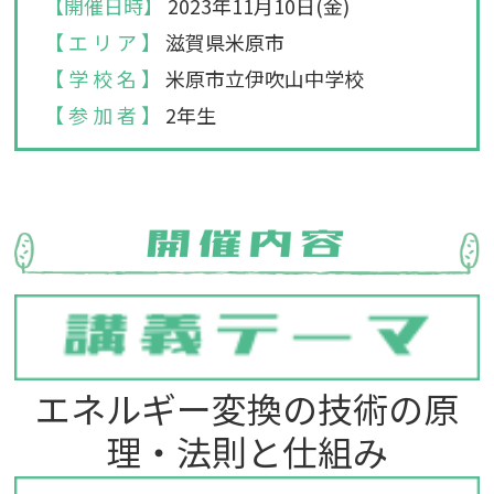
【開催日時】
2023年11月10日(金)
【 エ リ ア 】
滋賀県米原市
【 学 校 名 】
米原市立伊吹山中学校
【 参 加 者 】
2年生
エネルギー変換の技術の原
理・法則と仕組み