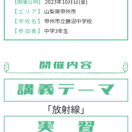
【開催日時】
2023年10月日(金)
【 エ リ ア 】
山梨県甲州市
【 学 校 名 】
甲州市立勝沼中学校
【 参 加 者 】
中学3年生
「放射線」