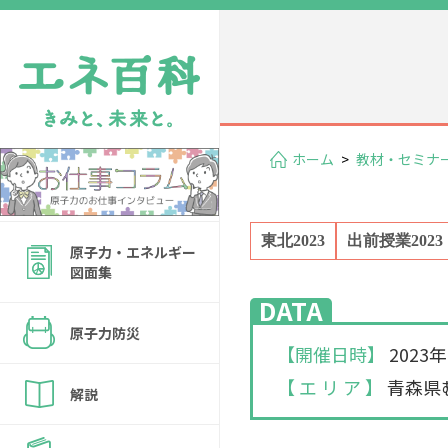
ホーム
>
教材・セミナ
東北2023
出前授業2023
原子力・エネルギー
図面集
DATA
原子力防災
【開催日時】
2023
【 エ リ ア 】
青森県
解説