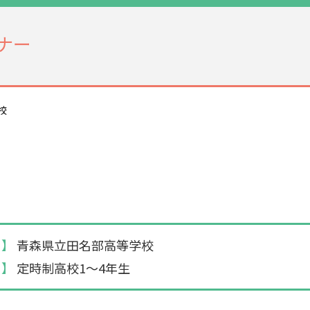
ナー
校
 】
青森県立田名部高等学校
 】
定時制高校1～4年生