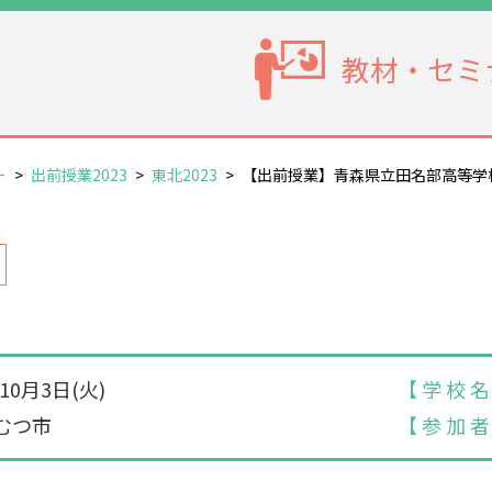
教材・セミ
ー
>
出前授業2023
>
東北2023
>
【出前授業】青森県立田名部高等学
年10月3日(火)
【 学 校 名
むつ市
【 参 加 者