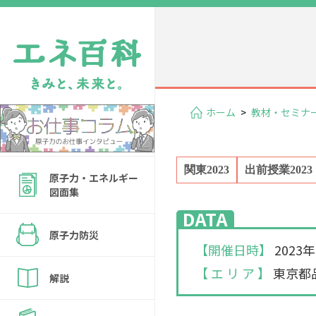
ホーム
>
教材・セミナ
関東2023
出前授業2023
原子力・エネルギー
図面集
DATA
原子力防災
【開催日時】
2023
【 エ リ ア 】
東京都
解説