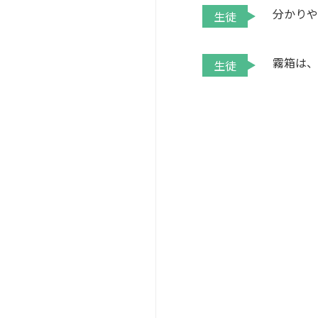
分かり
生徒
霧箱は
生徒