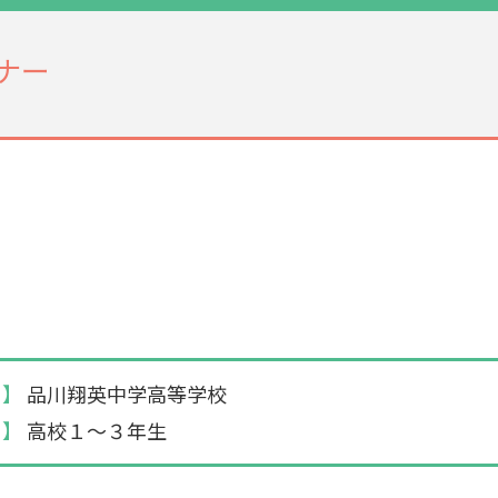
ナー
 】
品川翔英中学高等学校
 】
高校１～３年生