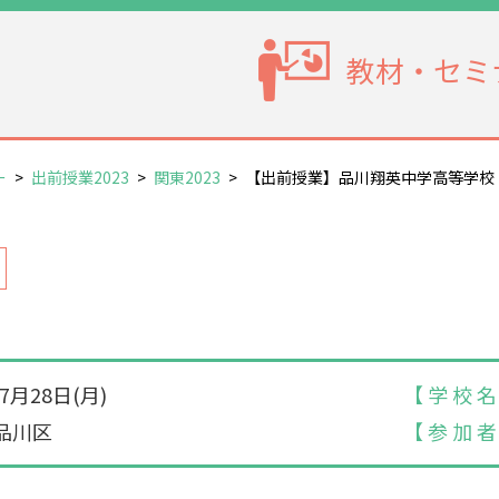
教材・セミ
ー
>
出前授業2023
>
関東2023
>
【出前授業】品川翔英中学高等学校
年7月28日(月)
【 学 校 名
品川区
【 参 加 者