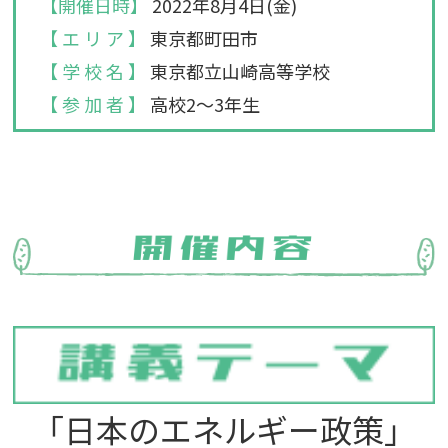
【開催日時】
2022年8月4日(金)
【 エ リ ア 】
東京都町田市
【 学 校 名 】
東京都立山崎高等学校
【 参 加 者 】
高校2～3年生
「日本のエネルギー政策」