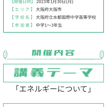
【開催日時】
2023年1月30日(月)
【 エ リ ア 】
大阪府大阪市
【 学 校 名 】
大阪府立水都国際中学高等学校
【 参 加 者 】
中学1～3年生
「エネルギーについて」