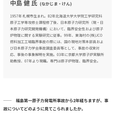
中島 健 氏
(なかじま・けん)
1957年 札幌市生まれ。82年北海道大学大学院工学研究科
原子工学専攻修士課程修了後、日本原子力研究所（現・日
本原子力研究開発機構）において、臨界安全性および原子
炉物理に関する実験研究に従事。99年、東海村の(株)JCO
燃料加工工場臨界事故の際には、国の現地対策本部員およ
び日本原子力学会事故調査委員等として、事故の収束対
応、事後の事象解明を実施。03年に京都大学原子炉実験所
助教授、07年より現職。専門は原子炉物理、臨界安全。
── 福島第一原子力発電所事故から2年経ちますが、事
故についてどのように見てこられましたか。