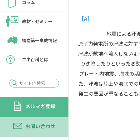
コラム
［A］
教材・セミナー
地震による津
福島第一事故情報
原子力発電所の津波に対す
津波が敷地へ流入しないよ
エネ百科とは
り沈降したりといった変動
プレート内地震、海域の活
た、津波は陸上や海底での
発生の要因が重なることも
メルマガ登録
お問い合わせ