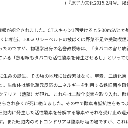
(『原子力文化2015.2月号』掲
報が紹介されました。CTスキャン1回受けると5-30mSVとか
被ばくに相当、100ミリシーベルトの被ばくは野菜不足や受動喫煙
ったのですが、物理学出身の名誉教授等は、「タバコの害と放
ている「放射線もタバコも活性酸素を発生させるし」といって
前に生命の誕生、その頃の地球には酸素はなく、窒素、二酸化炭
と。生命体は酸化還元反応のエネルギーを利用する鉄細菌や硫
バクテリア（藍藻）が現れ、これらは二酸化炭素を取り入れ、酸
さらされ多くが死に絶えました。その中で酸素毒抵抗性をもつ
細胞内に発生した活性酸素を分解する酵素やそれを受け止め還
す。また細胞内のミトコンドリアは酸素呼吸の場ですが、これ