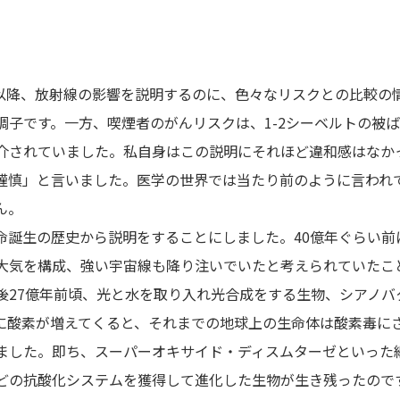
故以降、放射線の影響を説明するのに、色々なリスクとの比較の情
った調子です。一方、喫煙者のがんリスクは、1-2シーベルトの
介されていました。私自身はこの説明にそれほど違和感はなか
謹慎」と言いました。医学の世界では当たり前のように言われ
ん。
命誕生の歴史から説明をすることにしました。40億年ぐらい
大気を構成、強い宇宙線も降り注いでいたと考えられていたこ
後27億年前頃、光と水を取り入れ光合成をする生物、シアノ
に酸素が増えてくると、それまでの地球上の生命体は酸素毒に
ました。即ち、スーパーオキサイド・ディスムターゼといった
どの抗酸化システムを獲得して進化した生物が生き残ったので