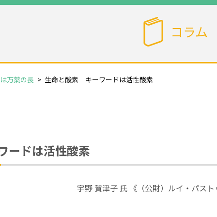
コラム
は万薬の長
>
生命と酸素 キーワードは活性酸素
ワードは活性酸素
宇野 賀津子 氏 《（公財）ルイ・パ