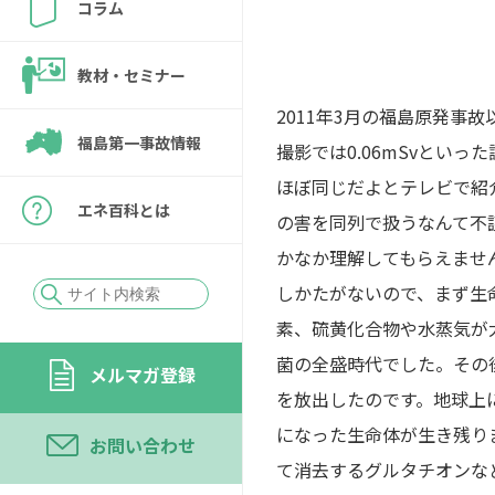
コラム
教材・セミナー
2011年3月の福島原発事
福島第一事故情報
撮影では0.06mSvとい
ほぼ同じだよとテレビで紹
エネ百科とは
の害を同列で扱うなんて不
かなか理解してもらえませ
しかたがないので、まず生
素、硫黄化合物や水蒸気が
菌の全盛時代でした。その
メルマガ登録
を放出したのです。地球上
になった生命体が生き残り
お問い合わせ
て消去するグルタチオンな