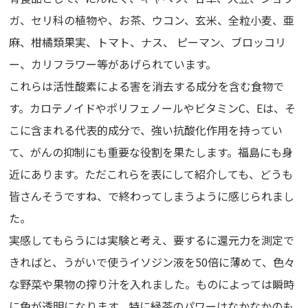
ガ、セリ科の植物や、お茶、ウコン、玄米、全粒小麦、亜
麻、柑橘類果実、トマト、ナス、 ピーマン、ブロッコリ
ー、カリフラワー等があげられています。
これらは活性酸素による害を消去する成分を含む食物で
す。カロテノイドやポリフェノールやビタミンC、Eは、そ
こに含まれる代表的成分で、強い抗酸化作用を持ってい
て、がんの抑制にも重要な役割を果たします。福島にも身
近にあります。ただこれらを表にして紹介しても、どうも
皆さんそうですね、で終わってしまうように感じられまし
た。
実感してもらうには実験と考え、要するに還元力を測定で
きればと、うがいで使うイソジン液を50倍に薄めて、色々
な野菜や果物の搾り汁を入れました。ものによっては瞬時
に色が透明になります。特に緑茶のパワーはなかなかのも