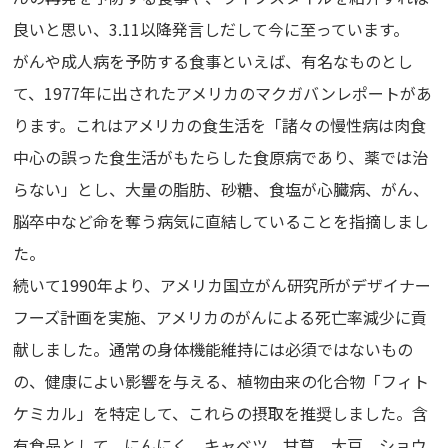
良いと思い、3.11以降発言しだして今に至っています。
がんや成人病を予防する食事といえば、有名なものとし
て、1977年に出されたアメリカのマクガバンレポートがあ
ります。これはアメリカの食生活を「諸々の慢性病は肉食
中心の誤った食生活がもたらした食原病であり、薬では治
らない」とし、大量の脂肪、砂糖、食塩が心臓病、がん、
脳卒中など命を奪う病気に直結していることを指摘しまし
た。
続いて1990年より、アメリカ国立がん研究所がデザイナー
フーズ計画を実施、アメリカのがんによる死亡率減少に貢
献しました。通常の身体機能維持には必須ではないもの
の、健康によい影響を与える、植物由来の化合物「フィト
ケミカル」を特定して、これらの摂取を推奨しました。含
有食品として、にんにく、キャベツ、甘草、大豆、ショウ