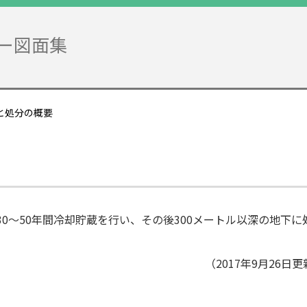
ー図面集
類と処分の概要
～50年間冷却貯蔵を行い、その後300メートル以深の地下に
（2017年9月26日