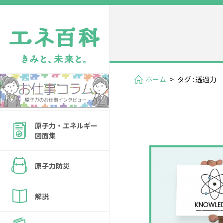
ホーム
>
タグ : 透過力
原子力・エネルギー
図面集
原子力防災
解説