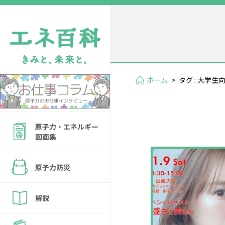
ホーム
>
タグ : 大学生
原子力・エネルギー
図面集
原子力防災
解説