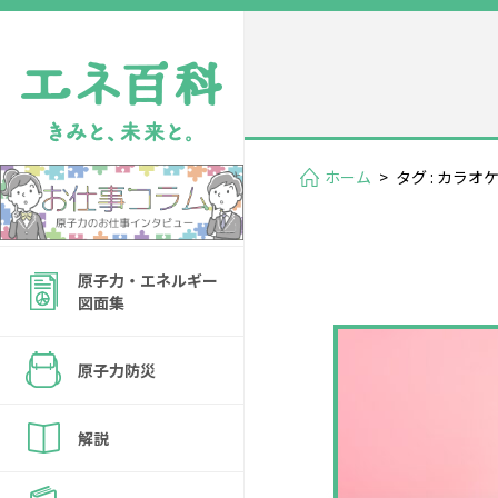
ホーム
>
タグ : カラオ
原子力・エネルギー
図面集
原子力防災
解説