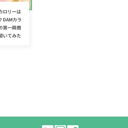
カロリーは
？DAMカラ
の第一興商
聞いてみた