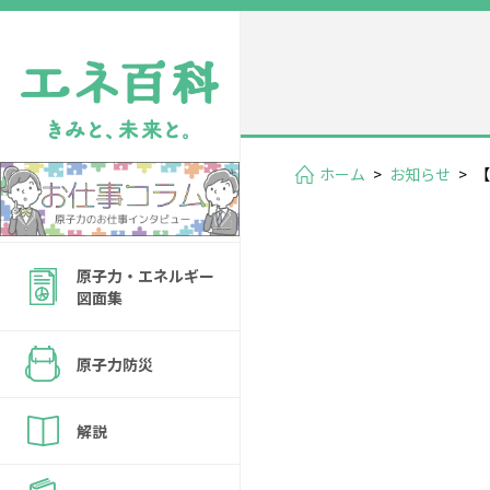
ホーム
>
お知らせ
>
【
原子力・エネルギー
図面集
原子力防災
解説