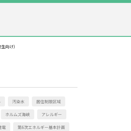
校生向け）
ル
汚染水
居住制限区域
ホルムズ海峡
アレルギー
発電
第6次エネルギー基本計画