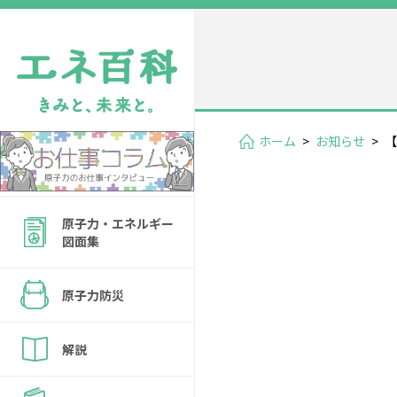
ホーム
>
お知らせ
>
【
原子力・エネルギー
図面集
原子力防災
解説