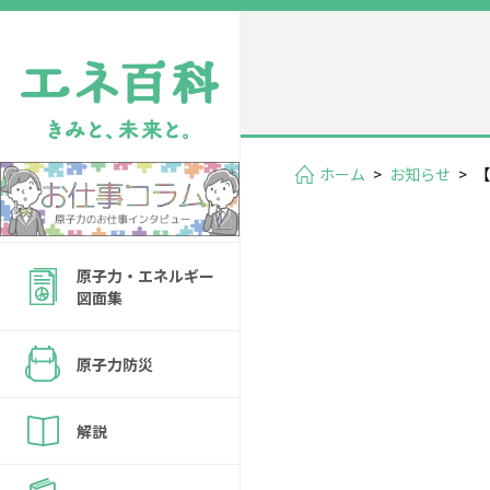
ホーム
>
お知らせ
>
【
原子力・エネルギー
図面集
原子力防災
解説