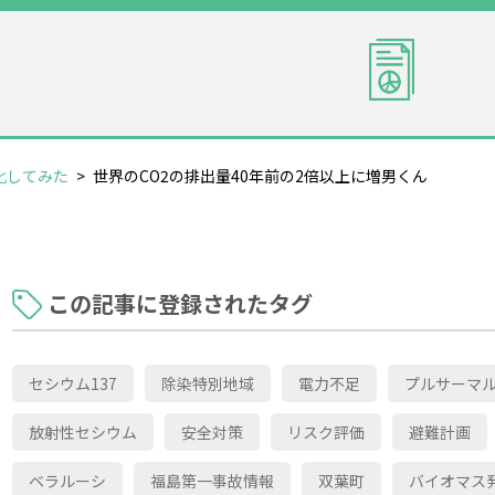
化してみた
>
世界のCO2の排出量40年前の2倍以上に増男くん
この記事に登録されたタグ
セシウム137
除染特別地域
電力不足
プルサーマ
放射性セシウム
安全対策
リスク評価
避難計画
ベラルーシ
福島第一事故情報
双葉町
バイオマス