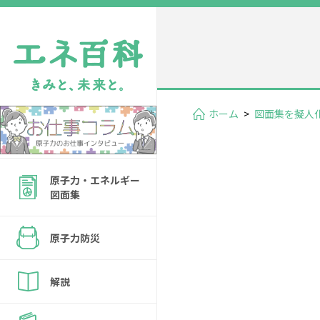
ホーム
>
図面集を擬人
原子力・エネルギー
図面集
原子力防災
解説